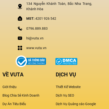
134 Nguyễn Khánh Toàn, Bắc Nha Trang,
Khánh Hòa
MST:
4201 926 542
0796.889.883
hi@vuta.vn
www.vuta.vn
VỀ VUTA
DỊCH VỤ
Giới thiệu
Thiết Kế Website
Blog Chia Sẻ Kinh Doanh
Dịch Vụ SEO
Dự Án Tiêu Biểu
Dịch Vụ Quảng cáo Google