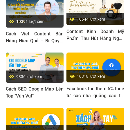
10644 lượt xem
10391 lượt xem
Content Kinh Doanh Mỹ
Cách Viết Content Bán
Phẩm Thu Hút Hàng Ngàn
Hàng Hiệu Quả – Bí Quyết
Khách Hàng
Đơn Giản Nhưng Cực Kỳ
“Chất”
10318 lượt xem
9336 lượt xem
Facebook thu thêm 5% thuế
Cách SEO Google Map Lên
từ các nhà quảng cáo tại
Top "Vùn Vụt"
Việt Nam