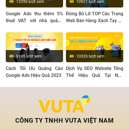
13350 lượt xem
10921 lượt xem
Google Ads thu thêm 5%
Đừng Bỏ Lỡ TOP Các Trang
thuế VAT với nhà quảng
Web Bán Hàng Xách Tay Uy
cáo tại Việt Nam
Tín, Giá Tốt Nhất Thị
Trường
9245 lượt xem
10326 lượt xem
Cách Tối Ưu Quảng Cáo
Dịch Vụ SEO Website Tổng
Google Ads Hiệu Quả 2023
Thể Hiệu Quả Tại Nha
Trang
CÔNG TY TNHH VUTA VIỆT NAM