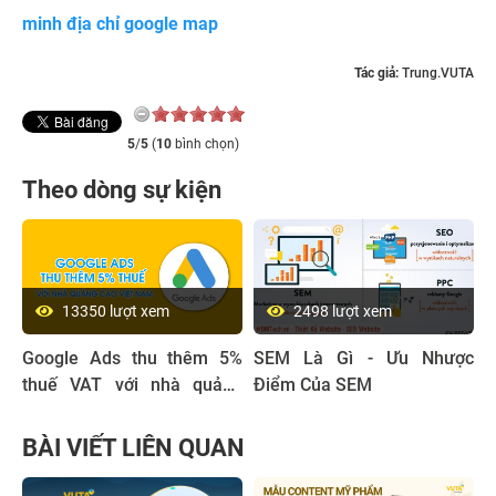
minh địa chỉ google map
Tác giả:
Trung.VUTA
5
/
5
(
10
bình chọn)
Theo dòng sự kiện
13350 lượt xem
2498 lượt xem
Google Ads thu thêm 5%
SEM Là Gì - Ưu Nhược
thuế VAT với nhà quảng
Điểm Của SEM
cáo tại Việt Nam
BÀI VIẾT LIÊN QUAN