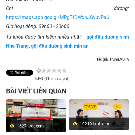
Chỉ đường:
https://maps.app.goo.gl/MPgTfDWxhJGvuvPa6
Giờ hoạt động: 09h00 - 20h00
Từ khóa được tìm kiếm nhiều nhất:
gội đầu dưỡng sinh
Nha Trang
,
gội đầu dưỡng sinh min an
Tác giả:
Trung.VUTA
4.9
/
5
(
73
bình chọn)
BÀI VIẾT LIÊN QUAN
10219 lượt xem
1627 lượt xem