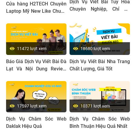
Dịch Vụ Viết Bài Tuy Hòa
Cửa hàng H2TECH Chuyên
Chuyên Nghiệp, Chỉ Từ
Laptop Mỹ New Like Chuẩn
150k/bài
Xịn Cho Dân Xây Dựng, Đồ
Họa
11472 lượt xem
18680 lượt xem
Báo Giá Dịch Vụ Viết Bài Đà
Dịch Vụ Viết Bài Nha Trang
Lạt Và Nội Dung Review
Chất Lượng, Giá Tốt
Mới Nhất 2024
17597 lượt xem
10371 lượt xem
Dịch Vụ Chăm Sóc Web
Dịch Vụ Chăm Sóc Web
Daklak Hiệu Quả
Bình Thuận Hiệu Quả Nhất