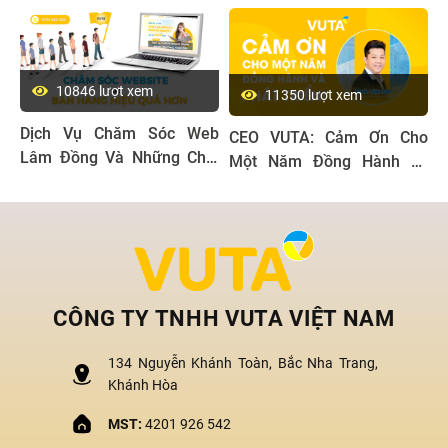
10846 lượt xem
11350 lượt xem
Dịch Vụ Chăm Sóc Web
CEO VUTA: Cảm Ơn Cho
Lâm Đồng Và Những Chia
Một Năm Đồng Hành và
Sẻ Từ Chuyên Gia
Phát Triển
CÔNG TY TNHH VUTA VIỆT NAM
134 Nguyễn Khánh Toàn, Bắc Nha Trang,
Khánh Hòa
MST:
4201 926 542