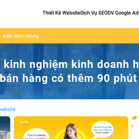
Thiết Kế Website
Dịch Vụ SEO
DV Google Ad
Kiến thức chung
ẻ kinh nghiệm kinh doanh h
 bán hàng có thêm 90 phút
-website