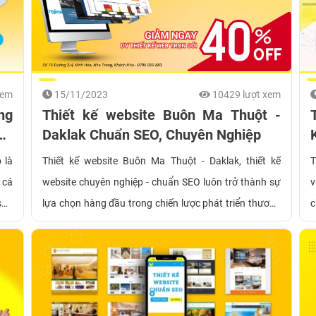
xem
15/11/2023
10429 lượt xem
ng
Thiết kế website Buôn Ma Thuột -
Bỏ
Daklak Chuẩn SEO, Chuyên Nghiệp
 là
Thiết kế website Buôn Ma Thuột - Daklak, thiết kế
T
 cá
website chuyên nghiệp - chuẩn SEO luôn trở thành sự
v
sức
lựa chọn hàng đầu trong chiến lược phát triển thương
c
 là
hiệu và tiếp cận khách hàng của các doanh nghiệp tại
s
inh
đây. Ngay cả khi sản phẩm có nhiều người bán,
thương hiệu mới toanh, dịch vụ kén khách hay không
có mặt bằng đẹp để kinh doanh thì bạn vẫn có thể kinh
doanh thành công nếu biết tận dụng tốt sức mạnh của