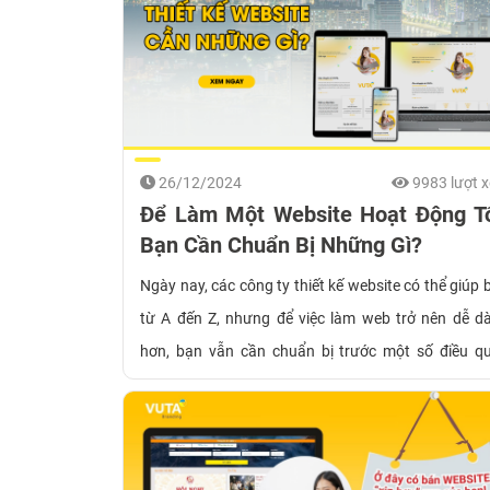
26/12/2024
9983 lượt 
Để Làm Một Website Hoạt Động Tố
Bạn Cần Chuẩn Bị Những Gì?
Ngày nay, các công ty thiết kế website có thể giúp 
từ A đến Z, nhưng để việc làm web trở nên dễ d
hơn, bạn vẫn cần chuẩn bị trước một số điều q
trọng. Dưới đây là những thứ cần chuẩn bị trước 
làm website để đảm bảo website của bạn hoạt đ
hiệu quả và tiết kiệm chi phí.