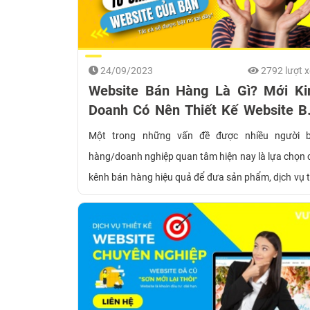
24/09/2023
2792 lượt 
Website Bán Hàng Là Gì? Mới Ki
Doanh Có Nên Thiết Kế Website B
Hàng...
Một trong những vấn đề được nhiều người 
hàng/doanh nghiệp quan tâm hiện nay là lựa chọn 
kênh bán hàng hiệu quả để đưa sản phẩm, dịch vụ t
cận đến khách hàng mục tiêu. Nhưng nhiều người 
đang lo lắng về việc đầu tư thiết kế website bán h
vừa tốn thời gian, chi phí nhưng doanh số có tăng 
hay không? Trong bài viết này, VUTA sẽ cùng bạn 
câu trả lời phù hợp nhất cho thắc mắc này nhé!