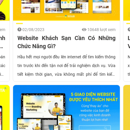
kênh website.
xem
02/08/2023
10648 lượt xem
nh
Website Khách Sạn Cần Có Những
án
Chức Năng Gì?
bán
Hầu hết mọi người đều lên internet để tìm kiếm thông
N
các
tin trước khi đến tận nơi để trải nghiệm dịch vụ. Vừa
x
iếp
tiết kiệm thời gian, vừa không mất phí để tìm kiếm
t
vẫn
thông tin. Đặc biệt với mùa du lịch cao điểm, nhu cầu đi
r
àng
du lịch, book phòng khách sạn, resort ngày càng tăng
c
lên
cao. Và anh A - Một chủ khách sạn 5 sao đã quyết định
tìm
lựa chọn VUTA - Đơn vị thiết kế website Nha Trang để
chuyên nghiệp hóa website của thương hiệu. Vậy các
chức năng của một website khách sạn là gì? Đừng bỏ