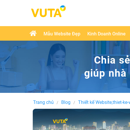
Mẫu Website Đẹp
Kinh Doanh Online
Chia s
giúp nhà
Trang chủ
Blog
Thiết kế Website,thiet-ke