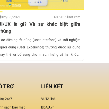
02/08/2021
5136 lượt xem
UI/UX là gì? Và sự khác biệt giữa
chúng
iao diện người dùng (User Interface) và Trải nghiệm
gười dùng (User Experience) thường được sử dụng
hay thế và bổ sung cho nhau, nhưng cả hai không
iống nhau. Bạn còn mơ hồ về ý nghĩa của hai từ viết
ắt này? Bài viết này sẽ cung cấp cho bạn hiểu rõ về
iểm khác biệt giữa UX và UI và cách chúng liên quan
ới nhau.
Ỗ TRỢ
LIÊN KẾT
trợ 24/7
VUTA.link
nh sách bảo mật
BDAU.vn