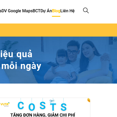
s
DV Google Maps
BCT
Dự Án
Blog
Liên Hệ
iệu quả
 mỗi ngày