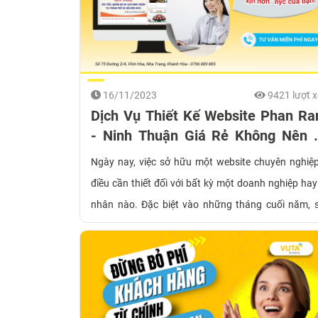
16/11/2023
9421 lượt 
Dịch Vụ Thiết Kế Website Phan Ra
- Ninh Thuận Giá Rẻ Không Nên 
Lỡ!
Ngày nay, việc sở hữu một website chuyên nghiệp
điều cần thiết đối với bất kỳ một doanh nghiệp hay
nhân nào. Đặc biệt vào những tháng cuối năm, 
mua của người tiêu dùng càng tăng cao. Và đó cũng
lý do mà dịch vụ thiết kế website Phan Rang - N
Thuận rất được quan tâm.