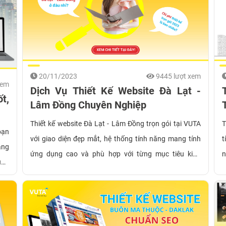
20/11/2023
9445 lượt xem
xem
Dịch Vụ Thiết Kế Website Đà Lạt -
t,
Lâm Đồng Chuyên Nghiệp
Thiết kế website Đà Lạt - Lâm Đồng trọn gói tại VUTA
T
bạn
với giao diện đẹp mắt, hệ thống tính năng mang tính
t
àng
ứng dụng cao và phù hợp với từng mục tiêu kinh
n
uan
doanh của cá nhân lẫn doanh nghiệp. Mời bạn tham
ứ
khi
khảo kho giao diện website được thiết kế bởi VUTA
ộng
ngay bên dưới.