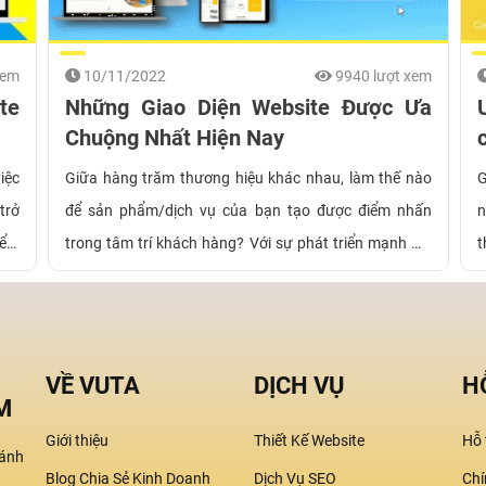
qua bài viết ngay sau đây nếu bạn đang cần những
thông tin để sở hữu một website thật "xịn xò".
xem
10/11/2022
9940 lượt xem
te
Những Giao Diện Website Được Ưa
Chuộng Nhất Hiện Nay
iệc
Giữa hàng trăm thương hiệu khác nhau, làm thế nào
G
trở
để sản phẩm/dịch vụ của bạn tạo được điểm nhấn
n
iểm
trong tâm trí khách hàng? Với sự phát triển mạnh mẽ
t
của các nền tảng bán hàng trực tuyến, đặc biệt là
g
website đã giúp rất nhiều doanh nghiệp bứt phá doanh
t
thu trong những tháng cuối năm. Vì thế, hãy biến
đ
website trở thành cửa hàng online thật đẹp mắt. Bỏ túi
v
VỀ VUTA
DỊCH VỤ
H
M
ngay top 5 giao diện website được ưu chuộng nhất
hiện nay nếu muốn công việc kinh doanh của bạn trở
Giới thiệu
Thiết Kế Website
Hỗ 
ánh
nên thuận lợi hơn nhé!
Blog Chia Sẻ Kinh Doanh
Dịch Vụ SEO
Chí